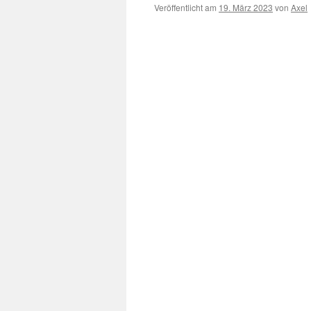
Veröffentlicht am
19. März 2023
von
Axel
Schon seit etwas längerer Zeit hab
gut geeignetem Buch wird einfach erk
einem IBM-Rechner läuft.
Dieser Beitrag wurde unter
Buch
veröffen
←
IBM 6×86 CPU’s
Schreibe einen Kommen
Deine E-Mail-Adresse wird nicht ver
Kommentar
*