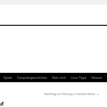
Spiele
Computergeschichten
Über mich
Linux-Tipps
Glossar
Nachtrag zur Führung in meinem Keller
→
uf